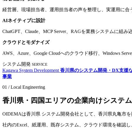
経営層、現場担当者、運用担当者の声を整理し、実運用に合
AIネイティブに設計
ChatGPT、Claude、MCP Server、RAGを業務シス
クラウドとモダナイズ
AWS、Azure、Google Cloudへのクラウド移行、Windo
システム開発
SERVICE
Kagawa System Development
香川県のシステム開発・DX支援な
事業
01 / Local Engineering
香
川
県
・
四
国
エ
リ
ア
の
企
業
向
け
シ
ス
テ
OIDEMAは香川県 システム開発会社として、香川県丸亀
社内のExcel、紙運用、既存システム、クラウド環境を確認