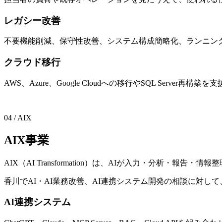
レガシー改善
不要機能削減、保守性改善、システム構成簡略化、ランニン
クラウド移行
AWS、Azure、Google Cloudへの移行やSQL Server再構築
詳しく見る
04 / AIX
A
I
X
事
業
AIX（AI Transformation）は、AIが入力・分析
香川でAI・AI業務改善、AI連携システム開発の相談に対し
AI連携システム