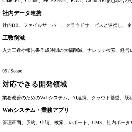
ChatGPT、Claude、MCP Server、RAG、Cloud API
社内データ連携
社内DB、ファイルサーバー、クラウドサービスと連携し、
工数削減
入力工数や報告書作成時間の大幅削減、ナレッジ検索、経営
詳しく見る
05 / Scope
対
応
で
き
る
開
発
領
域
業務改善のためのWebシステム、AI連携、クラウド基盤、
Webシステム・業務アプリ
管理画面、予約、申請、検索、レポート、CMS、社内ポータ