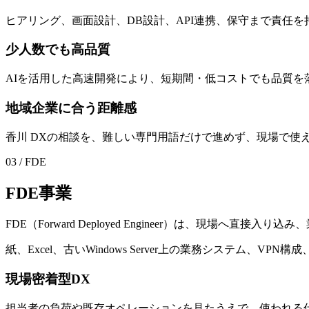
ヒアリング、画面設計、DB設計、API連携、保守まで責任を
少人数でも高品質
AIを活用した高速開発により、短期間・低コストでも品質を
地域企業に合う距離感
香川 DXの相談を、難しい専門用語だけで進めず、現場で使
03 / FDE
F
D
E
事
業
FDE（Forward Deployed Engineer）は、現場へ
紙、Excel、古いWindows Server上の業務システム、VP
現場密着型DX
担当者の負荷や既存オペレーションを見たうえで、使われる