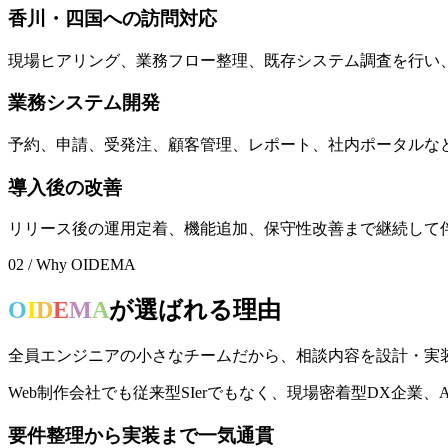
香川・四国への訪問対応
現場ヒアリング、業務フロー整理、既存システム調査を行い
業務システム開発
予約、申請、受発注、顧客管理、レポート、社内ポータルな
導入後の改善
リリース後の運用定着、機能追加、保守性改善まで継続して
02 / Why OIDEMA
O
I
D
E
M
A
が
選
ば
れ
る
理
由
全員エンジニアの小さなチームだから、相談内容を設計・実
Web制作会社でも従来型SIerでもなく、現場密着型DX企
要件整理から実装まで一気通貫