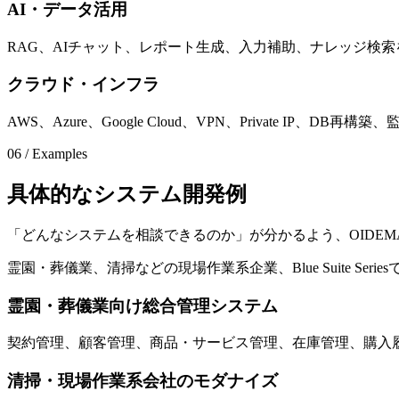
AI・データ活用
RAG、AIチャット、レポート生成、入力補助、ナレッジ検
クラウド・インフラ
AWS、Azure、Google Cloud、VPN、Private IP、D
06 / Examples
具
体
的
な
シ
ス
テ
ム
開
発
例
「どんなシステムを相談できるのか」が分かるよう、OIDE
霊園・葬儀業、清掃などの現場作業系企業、Blue Suite 
霊園・葬儀業向け総合管理システム
契約管理、顧客管理、商品・サービス管理、在庫管理、購入
清掃・現場作業系会社のモダナイズ